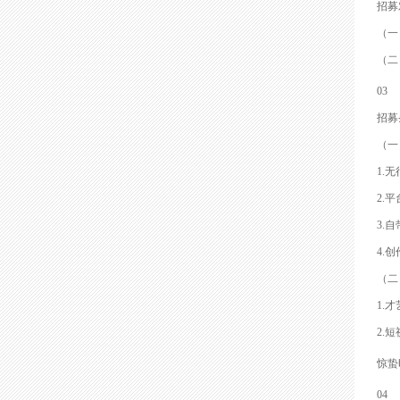
招募
（一
（二
03
招募
（一
1.
2.
3.
4.
（二
1.
2.
惊蛰
04