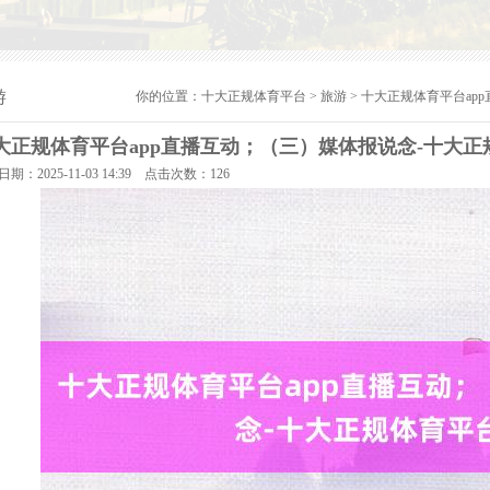
游
你的位置：
十大正规体育平台
>
旅游
> 十大正规体育平台ap
大正规体育平台app直播互动；（三）媒体报说念-十大正
期：2025-11-03 14:39 点击次数：126