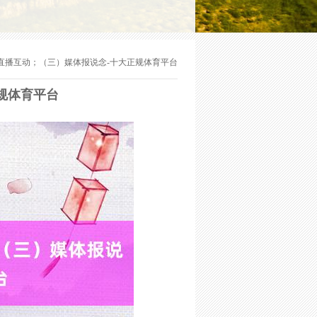
p直播互动；（三）媒体报说念-十大正规体育平台
规体育平台