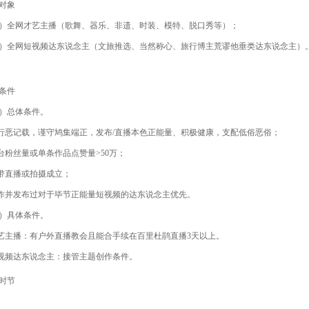
对象
）全网才艺主播（歌舞、器乐、非遗、时装、模特、脱口秀等）；
）全网短视频达东说念主（文旅推选、当然称心、旅行博主荒谬他垂类达东说念主）
条件
）总体条件。
无行恶记载，谨守鸠集端正，发布/直播本色正能量、积极健康，支配低俗恶俗；
平台粉丝量或单条作品点赞量>50万；
自带直播或拍摄成立；
创作并发布过对于毕节正能量短视频的达东说念主优先。
）具体条件。
才艺主播：有户外直播教会且能合手续在百里杜鹃直播3天以上。
短视频达东说念主：接管主题创作条件。
时节