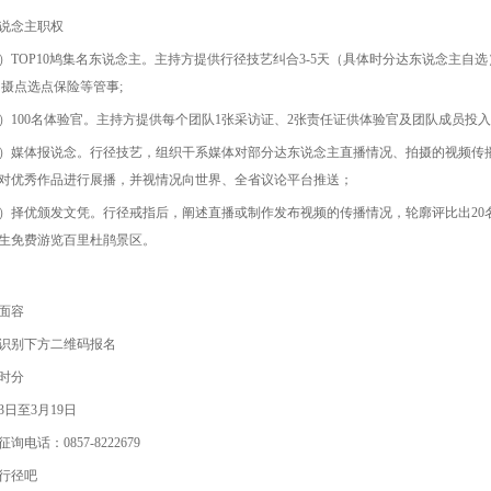
说念主职权
）TOP10鸠集名东说念主。主持方提供行径技艺纠合3-5天（具体时分达东说念主自
拍摄点选点保险等管事;
）100名体验官。主持方提供每个团队1张采访证、2张责任证供体验官及团队成员投
）媒体报说念。行径技艺，组织干系媒体对部分达东说念主直播情况、拍摄的视频传
对优秀作品进行展播，并视情况向世界、全省议论平台推送；
）择优颁发文凭。行径戒指后，阐述直播或制作发布视频的传播情况，轮廓评比出20
生免费游览百里杜鹃景区。
面容
识别下方二维码报名
时分
13日至3月19日
询电话：0857-8222679
行径吧