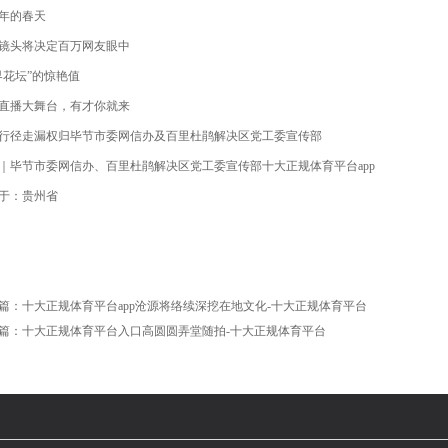
25年的春天
镜头将决定百万网友眼中
界花坛”的惊艳值
直播大舞台，有才你就来
行径走漏权归毕节市委网信办及百里杜鹃解决区党工委宣传部
｜毕节市委网信办、百里杜鹃解决区党工委宣传部十大正规体育平台app
于：贵州省
篇：
十大正规体育平台app沧源将络续深挖在地文化-十大正规体育平台
篇：
十大正规体育平台入口高圆圆弄堂随拍-十大正规体育平台