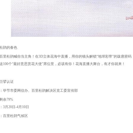
杜鹃的春色
百里杜鹃喊你当主角！在3D立体花海中直播，用你的镜头解锁“地球彩带”的跋扈密
这100个“最好意思赏花大使”席位里，必该有你！花海直播大舞台，有才你就来！
巨擘认证
：毕节市委网信办、百里杜鹃解决区党工委宣传部
剩余79%
：3月20日-4月10日
：百里杜鹃气候区