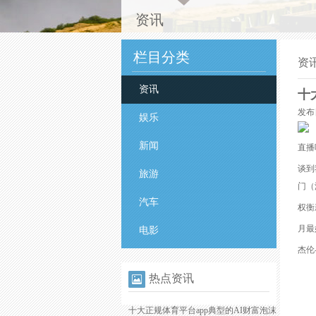
资讯
栏目分类
资
资讯
十
发布日
娱乐
新闻
直播
谈到
旅游
门（
汽车
权衡
月最
电影
杰伦
热点资讯
十大正规体育平台app典型的AI财富泡沫