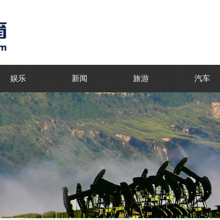
娱乐
新闻
旅游
汽车