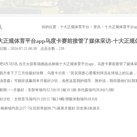
讯
你的位置：
十大正规体育平台
>
资讯
> 十大正规体育平台
大正规体育平台app乌度卡赛前接管了媒体采访-十大正规
期：2024-07-21 06:38 点击次数：239
吧4月3日讯 当天火箭客场挑战丛林狼十大正规体育平台app，乌度卡赛前接管了媒体
我方拿下了三月份最好诠释，乌度卡示意：“其实我更心爱看到球员在球场上的弘扬，
汤普森）可能应该赢得本月最好少壮，虽然这是我的倡导，敦朴说，我但愿他们比我
新闻>>>月最好：东契奇场均32.5分10.1板10.1助 布伦森场均28.8分5.8助
好少壮：文班亚马场均23.2分11.7板3.8帽 榜眼米勒场均18.6分
-格林场均至少27.7分且胜率超86.7%落第月最好 历史第4东谈主