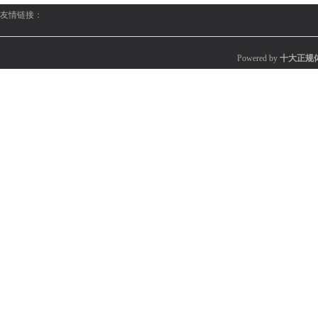
友情链接：
Powered by
十大正规