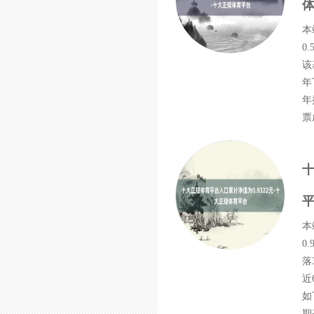
本
0
该
年
年
票
十
本
0
落
近
如
期