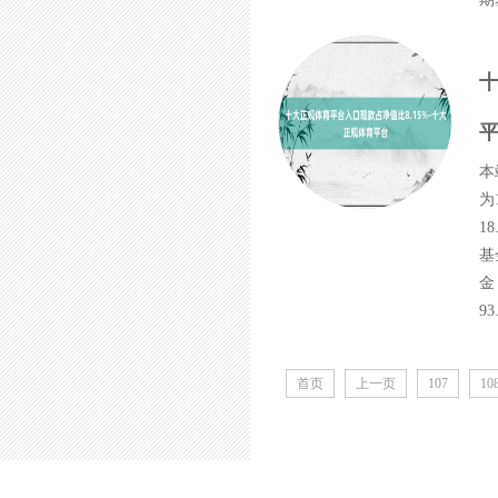
十
本
为
1
基
金
9
首页
上一页
107
10