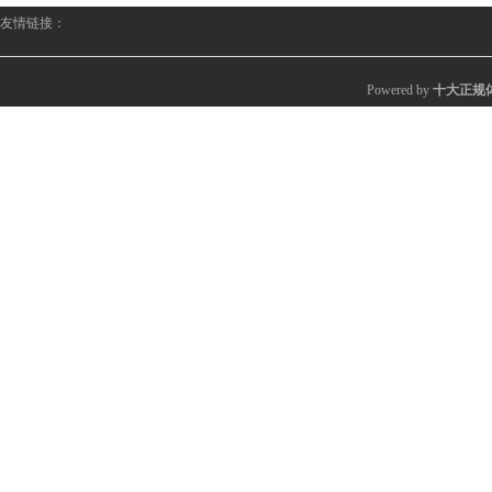
友情链接：
Powered by
十大正规