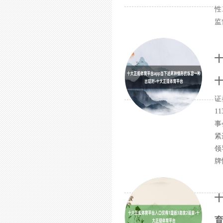
性
监
十
证
1
事
紧
领
牌
十