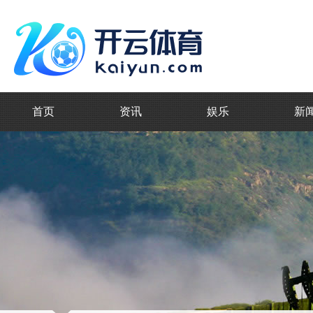
首页
资讯
娱乐
新