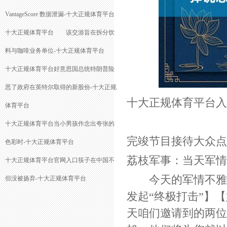
VantageScore 数据泄漏-十大正规体育平台
十大正规体育平台 该交游旨在拆分饮
料与咖啡业务单位-十大正规体育平台
十大正规体育平台好意思国总统特朗普险
恶了政府在英特尔取得的新股份-十大正规
十大正规体育平台入
体育平台
十大正规体育平台当小男孩作念出夸张的
完竣节目接待大众点
色彩时-十大正规体育平台
荔枝军事：当天军情不
十大正规体育平台官网入口筷子在中国不
今天的军情不雅察
但没被扬弃-十大正规体育平台
发起“终极打击”】
天咱们邀请到的两位