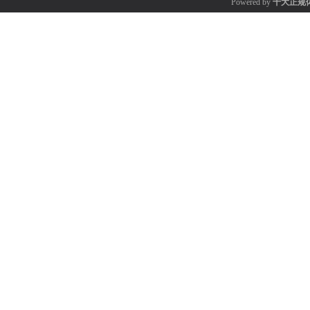
Powered by
十大正规