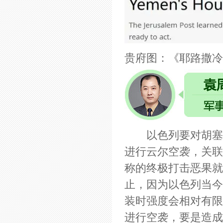
贵府图：《耶路撒冷
以色列要对胡塞武
进行云尔空袭，关联
称的终极打击恶果就
止，因为以色列当今
装时强度会相对有限
进行空袭，要是造成