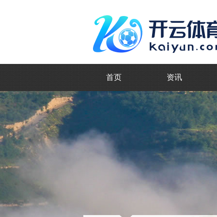
首页
资讯