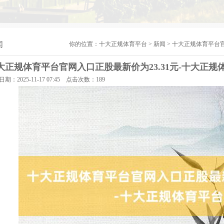
闻
你的位置：
十大正规体育平台
>
新闻
> 十大正规体育平台官
大正规体育平台官网入口正股最新价为23.31元-十大正规
期：2025-11-17 07:45 点击次数：189