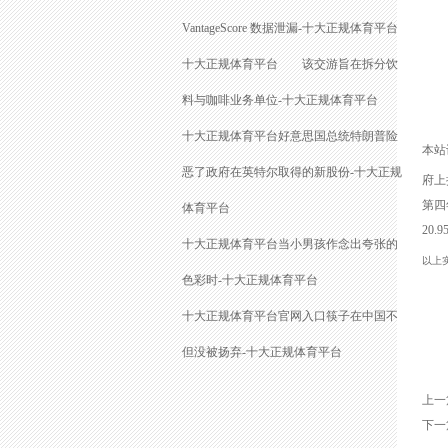
VantageScore 数据泄漏-十大正规体育平台
十大正规体育平台 该交游旨在拆分饮
料与咖啡业务单位-十大正规体育平台
十大正规体育平台好意思国总统特朗普险
本站
恶了政府在英特尔取得的新股份-十大正规
府上
第四
体育平台
20.
十大正规体育平台当小男孩作念出夸张的
以上实
色彩时-十大正规体育平台
十大正规体育平台官网入口筷子在中国不
但没被扬弃-十大正规体育平台
上一
下一