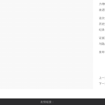
力增
改进
这次
历史
纪录
证据
与隐
发布
上一
下一
友情链接：