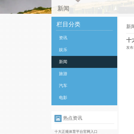
新闻
栏目分类
新
资讯
十
发布日
娱乐
新闻
旅游
汽车
电影
热点资讯
十大正规体育平台官网入口