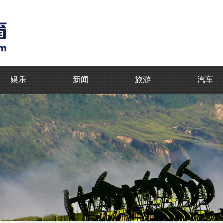
娱乐
新闻
旅游
汽车