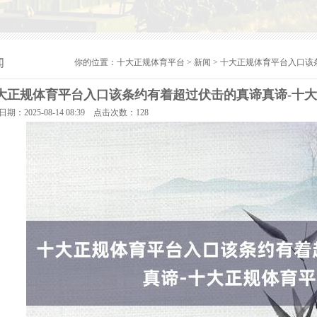
闻
你的位置：
十大正规体育平台
>
新闻
> 十大正规体育平台入口该
大正规体育平台入口该条约有着超过伏击的真谛真谛-十
期：2025-08-14 08:39 点击次数：128