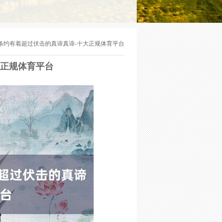
条约有着超过伏击的真谛真谛-十大正规体育平台
大正规体育平台