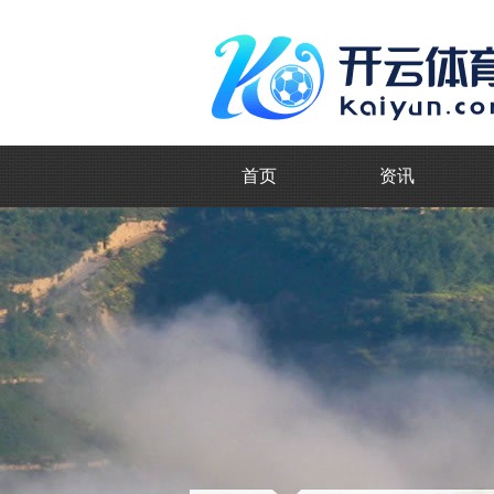
首页
资讯