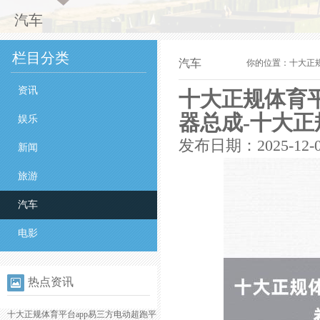
汽车
栏目分类
汽车
你的位置：
十大正
资讯
十大正规体育
器总成-十大
娱乐
发布日期：2025-12-
新闻
旅游
汽车
电影
热点资讯
十大正规体育平台app易三方电动超跑平