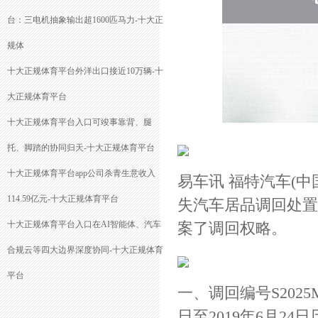
台：三电机抽象输出超1600匹马力-十大正
规体
十大正规体育平台外洋出口接近10万辆-十
大正规体育平台
十大正规体育平台入口可竣事靠背、腿
托、脚踏的协同归天-十大正规体育平台
十大正规体育平台app公司杀青生意收入
易车讯 福特汽车(
114.59亿元-十大正规体育平台
失汽车居品调回处置
十大正规体育平台入口在AI智能体、汽车
案了调回权略。
合规云等四大边界深度协同-十大正规体育
平台
一、调回编号S2025M
日至2019年6月2