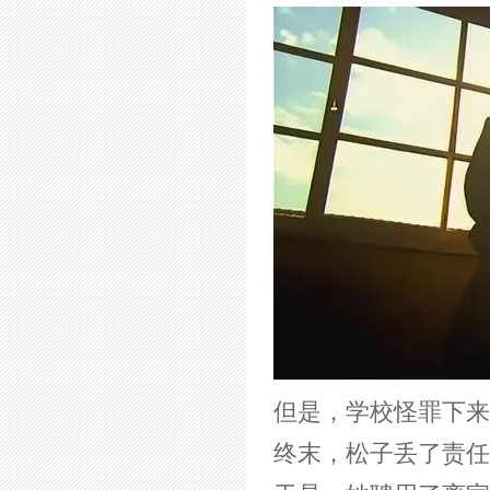
但是，学校怪罪下来
终末，松子丢了责任