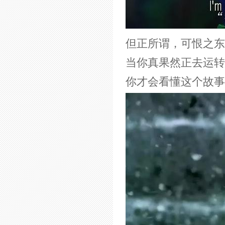
但正所谓，可恨之东
当你真果然正去运转
你才会看懂这个故事