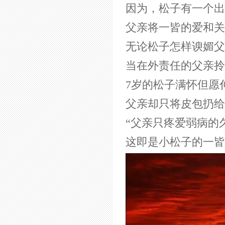
因为，松子有一个出
父亲将一皆的爱和关
无论松子怎样谀媚父
当在外责任的父亲拎
7岁的松子满怀但愿
父亲却只将皮包扔给
“父亲只疼爱弱病的
这即是小松子的一皆