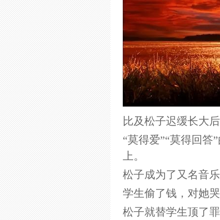
比及松子迟缓长大后
“莫得爱”“莫得回
上。
松子成为了又名音乐
学生偷了钱，对她哭
松子就替学生顶了罪