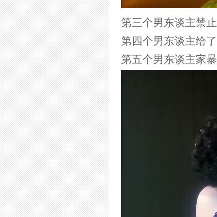
第三个男东谈主禁止
第四个男东谈主给了
第五个男东谈主家暴之后