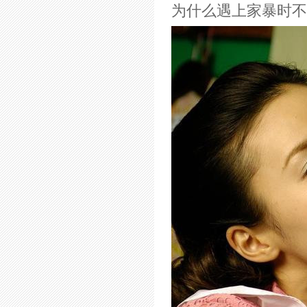
为什么遇上家暴时不