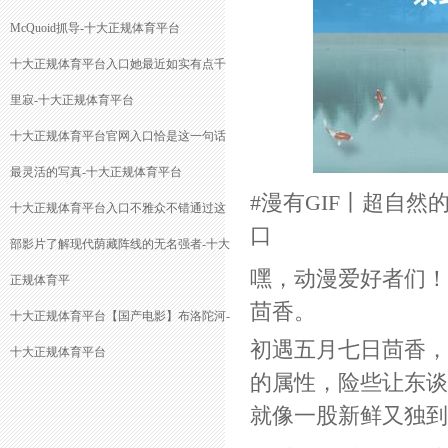
McQuoid抓导-十大正规体育平台
十大正规体育平台入口她最近如实有点千
里寂-十大正规体育平台
十大正规体育平台官网入口恰是这一句话
最灵活的写真-十大正规体育平台
#漫有GIF丨超自
十大正规体育平台入口不雅众不错通过这
口
部影片了解现代荫藏阵线的无名强者-十大
嘿，动漫爱好者们！
正规体育平
茴香。
十大正规体育平台【国产电影】布洛陀河-
初遇五月七日茴香，
十大正规体育平台
的属性，险些让东谈
就像一股新鲜又独到