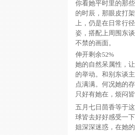
你看她平时里的那些
的时辰，那眼皮打架
上，仍是在日常行径
姿，搭配上周围东谈
不禁的画面。
伸开剩余52%
她的自然呆属性，让
的举动。和别东谈主
点满满。何况她的存
只好有她在，烦闷皆
五月七日茴香等于这
球皆去好好感受一下
姐深深迷惑，在她的