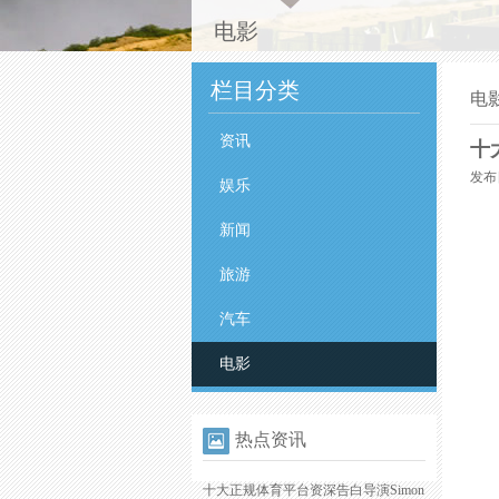
电影
栏目分类
电
资讯
十
发布日
娱乐
新闻
旅游
汽车
电影
热点资讯
十大正规体育平台资深告白导演Simon