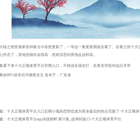
大陆之绝世唐家世80集当今依然更新了，一等这一集更新我就去看了。在看之前十大
心作念了，质地也细目会很高，然则没思到质地会这样高。
集看下来十大正规体育平台官网入口，不错说全场在打，史莱克学院对战日月帝
剩余88%登录后可稽查全文 发布于：广东省
篇：
十大正规体育平台入口近期小鬼的恋情也成为茶余饭后的热点话题了-十大正规体
篇：
十大正规体育平台app决战朝鲜 第51集_战局转旋15-十大正规体育平台